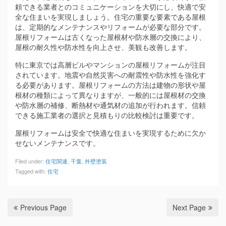
頼できる業者とのコミュニケーションを大切にし、快適で安
全な住まいを実現しましょう。住宅の重要な要素である屋根
は、定期的なメンテナンスやリフォームが必要な部分です。
屋根リフォームは古くなった屋根材や防水層の交換により、
屋根の耐久性や防水性を向上させ、美観も改善します。
特に東京では高層ビルやマンションの屋根リフォームが注目
されています。地震や自然災害への耐震性や防水性を強化す
る必要があります。屋根リフォームの方法は建物の形状や屋
根材の種類によって異なりますが、一般的には屋根材の交換
や防水層の補修、断熱材や通気材の追加が行われます。信頼
できる施工業者の選択と見積もりの比較検討は重要です。
屋根リフォームは安全で快適な住まいを実現するために欠か
せないメンテナンスです。
Filed under:
住宅関連
,
千葉
,
外壁塗装
Tagged with:
住宅
Previous Page
Next Page