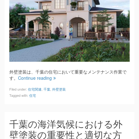
外壁塗装は、千葉の住宅において重要なメンテナンス作業で
す。
Continue reading
Filed under:
住宅関連
,
千葉
,
外壁塗装
Tagged with:
住宅
千葉の海洋気候における外
壁塗装の重要性と適切な方