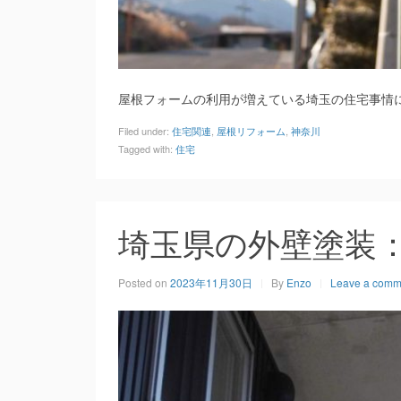
屋根フォームの利用が増えている埼玉の住宅事情
Filed under:
住宅関連
,
屋根リフォーム
,
神奈川
Tagged with:
住宅
埼玉県の外壁塗装
Posted on
2023年11月30日
By
Enzo
Leave a comm