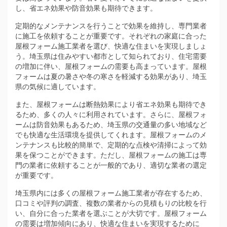
し、省エネ効果や防音効果も期待できます。
定期的なメンテナンスを行うことで効果を維持し、専門業者
に施工を依頼することが重要です。それぞれの家庭に合った
屋根フォーム施工業者を選び、快適な住まいを実現しましょ
う。埼玉県は住みやすい都市として知られており、住宅需要
の増加に伴い、屋根フォームの需要も高まっています。屋根
フォームは夏の暑さや冬の寒さを軽減する効果があり、埼玉
県の気候に適しています。
また、屋根フォームは断熱効果により省エネ効果も期待でき
るため、多くの人々に利用されています。さらに、屋根フォ
ームは防音効果もあるため、埼玉県の交通量の多い地域など
でも快適な生活環境を提供してくれます。屋根フォームのメ
ンテナンスも比較的簡単で、定期的な点検や清掃によって効
果を保つことができます。ただし、屋根フォームの施工は専
門の業者に依頼することが一般的であり、適切な業者の選定
が重要です。
埼玉県内には多くの屋根フォーム施工業者が存在するため、
口コミや評判の調査、複数の業者からの見積もりの比較を行
い、自分に合った業者を選ぶことが大切です。屋根フォーム
の需要は増加傾向にあり、快適な住まいを実現するために