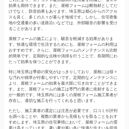
効果も期待できます。また、屋根フォームは断熱材としてだ
けでなく、防音効果もあります。埼玉県は都心からのアクセ
スも良く、多くの人々が暮らす地域です。しかし、住宅密集
地や交通量の多い道路沿いなどでは、外部騒音の影響を受け
ることがあります。
屋根フォームの施工により、騒音を軽減する効果がありま
す。快適な環境で生活するためにも、屋根フォームの利用は
おすすめです。さらに、屋根フォームのメンテナンスも比較
的簡単です。定期的な点検や清掃を行うことで、長期間にわ
たって効果を保つことができます。
特に埼玉県は季節の変化がはっきりしており、屋根には様々
な汚れや雑草が付着しやすいです。定期的なメンテナンスに
より、屋根フォームの効果を最大限に引き出すことができま
す。また、屋根フォームの施工は専門の業者に依頼すること
が一般的です。埼玉県内には多くの屋根フォーム施工業者が
存在し、適切な施工を行ってくれると思います。
ただし、施工業者の選定には注意が必要です。口コミや評判
を調べることや、複数の業者から見積もりを取ることをおす
すめします。埼玉県の住宅事情において、屋根フォームの需
要は高まっています。暑い夏や寒い冬に快適な住まいを提供