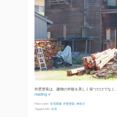
外壁塗装は、建物の外観を美しく保つだけでなく
reading
Filed under:
住宅関連
,
外壁塗装
,
神奈川
Tagged with:
住宅