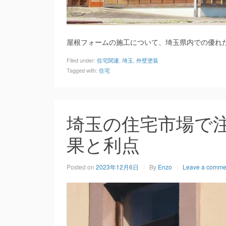
屋根フォームの施工について、埼玉県内での優れ
Filed under:
住宅関連
,
埼玉
,
外壁塗装
Tagged with:
住宅
埼玉の住宅市場で
果と利点
Posted on
2023年12月6日
By
Enzo
Leave a comme