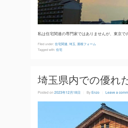
私は住宅関連の専門家ではありませんが、東京で
Filed under:
住宅関連
,
埼玉
,
屋根フォーム
Tagged with:
住宅
埼玉県内での優れ
Posted on
2023年12月18日
By
Enzo
Leave a comm