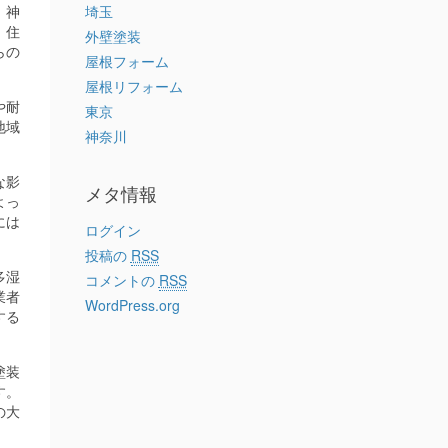
、神
埼玉
、住
外壁塗装
らの
屋根フォーム
屋根リフォーム
や耐
東京
地域
神奈川
な影
メタ情報
よっ
には
ログイン
投稿の
RSS
多湿
コメントの
RSS
業者
WordPress.org
する
塗装
す。
の大