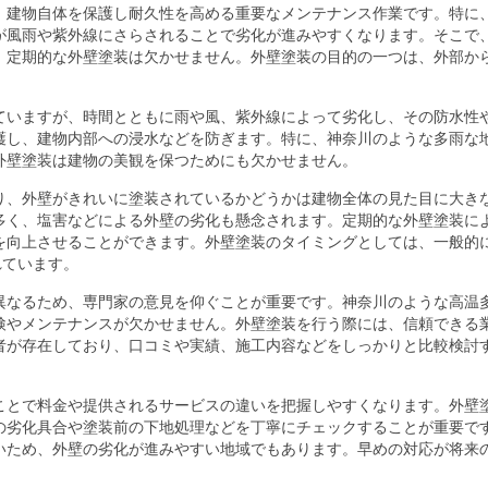
、建物自体を保護し耐久性を高める重要なメンテナンス作業です。
特に
が風雨や紫外線にさらされることで劣化が進みやすくなります。そこで
、定期的な外壁塗装は欠かせません。外壁塗装の目的の一つは、外部か
ていますが、時間とともに雨や風、紫外線によって劣化し、その防水性
護し、建物内部への浸水などを防ぎます。特に、神奈川のような多雨な
外壁塗装は建物の美観を保つためにも欠かせません。
り、外壁がきれいに塗装されているかどうかは建物全体の見た目に大き
多く、塩害などによる外壁の劣化も懸念されます。定期的な外壁塗装に
を向上させることができます。外壁塗装のタイミングとしては、一般的
れています。
異なるため、専門家の意見を仰ぐことが重要です。神奈川のような高温
検やメンテナンスが欠かせません。外壁塗装を行う際には、信頼できる
者が存在しており、口コミや実績、施工内容などをしっかりと比較検討
ことで料金や提供されるサービスの違いを把握しやすくなります。外壁
の劣化具合や塗装前の下地処理などを丁寧にチェックすることが重要で
いため、外壁の劣化が進みやすい地域でもあります。早めの対応が将来