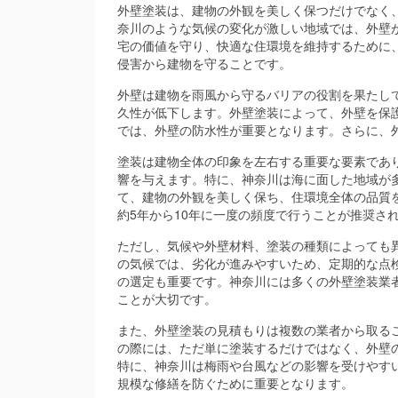
外壁塗装は、建物の外観を美しく保つだけでなく
奈川のような気候の変化が激しい地域では、外壁
宅の価値を守り、快適な住環境を維持するために
侵害から建物を守ることです。
外壁は建物を雨風から守るバリアの役割を果たし
久性が低下します。外壁塗装によって、外壁を保
では、外壁の防水性が重要となります。さらに、
塗装は建物全体の印象を左右する重要な要素であ
響を与えます。特に、神奈川は海に面した地域が
て、建物の外観を美しく保ち、住環境全体の品質
約5年から10年に一度の頻度で行うことが推奨さ
ただし、気候や外壁材料、塗装の種類によっても
の気候では、劣化が進みやすいため、定期的な点
の選定も重要です。神奈川には多くの外壁塗装業
ことが大切です。
また、外壁塗装の見積もりは複数の業者から取る
の際には、ただ単に塗装するだけではなく、外壁
特に、神奈川は梅雨や台風などの影響を受けやす
規模な修繕を防ぐために重要となります。