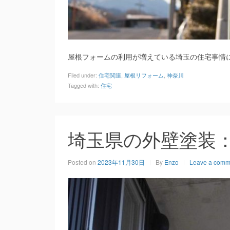
屋根フォームの利用が増えている埼玉の住宅事情
Filed under:
住宅関連
,
屋根リフォーム
,
神奈川
Tagged with:
住宅
埼玉県の外壁塗装
Posted on
2023年11月30日
By
Enzo
Leave a comm