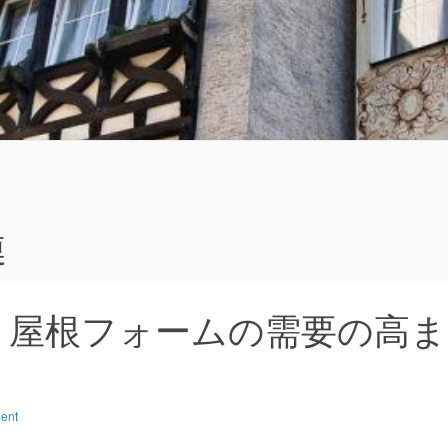
る
連
：屋根フォームの需要の高ま
ent